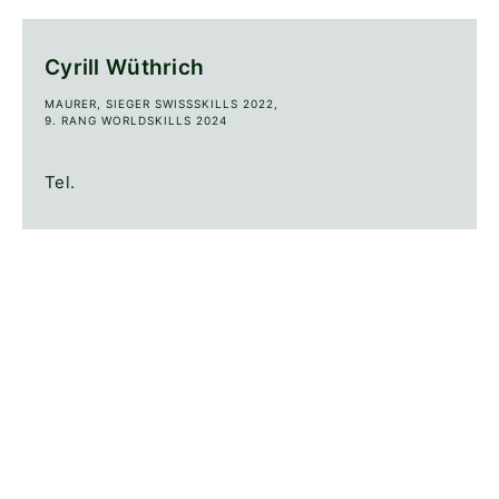
Cyrill Wüthrich
MAURER, SIEGER SWISSSKILLS 2022,
9. RANG WORLDSKILLS 2024
Tel.