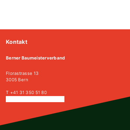
Kontakt
Berner Baumeisterverband
Florastrasse 13
3005 Bern
T +41 31 350 51 80
info@berner-baumeister.ch